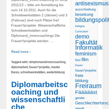
antisexismus
2011/12 – bitte um Anmeldung bis
ausschreibung
zum 14.10.2011. Auch für die
besetzung
Schreibwerkstätten 2 (Jänner) und 3
bildungspoli
(Februar) sind noch Plätze frei!
Frauen*projekte: Wissenschaftliche
bologna
Schreibwerkstätten und
Curriculum
demo
Diplomand_innencoachings Die
…
Fakultät
Frauen*projekte werden
Informatik
Read more ›
feminism
film
fest
Tagged with:
dimplomandinnencoaching
,
frauen
diplomarbeit
,
frauen*projekte
,
master
frauen*projekte
thesis
,
schreibwerkstätten
,
weiterbildung
freie
bildung
Diplomarbeitsc
Freiraum
oaching und
Fäääääst
wissenschaftli
gender
Geschlechterfors
che
gewalt