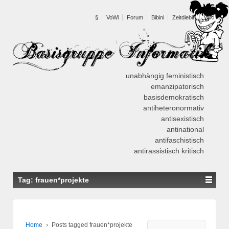
§
VoWi
Forum
Bibini
Zeitdiebin
Wiki
unabhängig
feministisch
emanzipatorisch
basisdemokratisch
antiheteronormativ
antisexistisch
antinational
antifaschistisch
antirassistisch
kritisch
Tag: frauen*projekte
Home
›
Posts tagged frauen*projekte