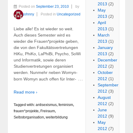
2013
(2)
Posted on
September 23, 2010
by
May
johnny
Posted in
Uncategorized
2013
(2)
April
2013
(1)
Liebe alle! Es ist wieder so weit.
March
Auch dieses Semester wird es
2013
(1)
wieder die Frauen*projekte geben,
January
die von den Fakultätsvertretungen
2013
(2)
HiKu, PhiKo, LaPhiBi, Psycho, SoWi
December
und Informatik, sowie deren
2012
(2)
Studienvertretungen organisiert
October
werden. Nunmehr neben Womyn-
…
2012
(1)
born Womyn auch offen für Inter-
September
2012
(3)
Read more ›
August
2012
(2)
Tagged with:
antisexismus
,
feminism
,
June
frauen*projekte
,
Freiraum
,
2012
(9)
Selbstorganisation
,
weiterbildung
May
2012
(7)