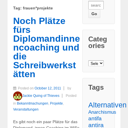
Search for:
Tag: frauen*projekte
Noch Plätze
fürs
Diplomandinne
Categ
ories
ncoaching und
die
Schreibwerkst
Categories
ätten
Tags
Posted on
October 12, 2011
by
Jackie Quing of Thieves
Posted
Alternativen
in
Bekanntmachungen
,
Projekte
,
Veranstaltungen
Anarchismus
antifa
Es gibt noch ein paar Plätze für das
antira
Diplomand_innen-Coaching im WiSe