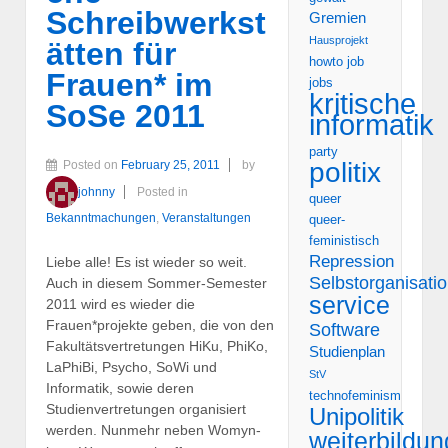
Schreibwerkst
Gremien
Hausprojekt
ätten für
howto
job
Frauen* im
jobs
kritische
SoSe 2011
informatik
party
politix
Posted on
February 25, 2011
by
johnny
Posted in
queer
Bekanntmachungen
,
Veranstaltungen
queer-
feministisch
Repression
Liebe alle! Es ist wieder so weit.
Selbstorganisati
Auch in diesem Sommer-Semester
service
2011 wird es wieder die
Frauen*projekte geben, die von den
Software
Fakultätsvertretungen HiKu, PhiKo,
Studienplan
LaPhiBi, Psycho, SoWi und
StV
Informatik, sowie deren
technofeminism
Studienvertretungen organisiert
Unipolitik
werden. Nunmehr neben Womyn-
weiterbildun