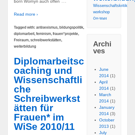
…
born Womyn auch offen
Wissenschaftskritik
workshop
Read more ›
ÖH-Wahl
Tagged with:
antisexismus
,
bildungspolitik
,
diplomarbeit
,
feminism
,
frauen*projekte
,
Freiraum
,
schreibwerkstätten
,
Archi
weiterbildung
ves
Diplomarbeitsc
oaching und
June
2014
(1)
Wissenschaftli
April
che
2014
(1)
March
Schreibwerkst
2014
(1)
ätten für
January
2014
(3)
Frauen* im
October
WiSe 2010/11
2013
(1)
July